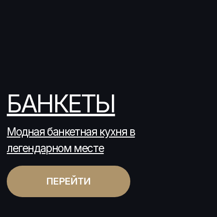
ПЕРЕЙТИ
SOHO SHOW
Dinner -Show для вашего
торжества
ПЕРЕЙТИ
Soho Rooms – Ресторанно-банкетный
комплекс