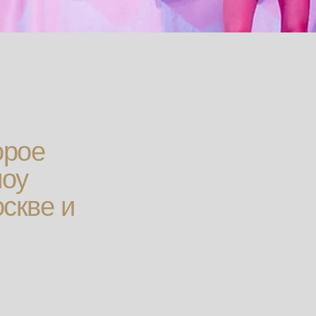
орое
шоу
оскве и