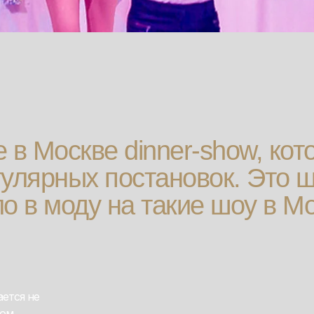
 в Москве dinner-show, кот
гулярных постановок. Это 
о в моду на такие шоу в М
ется не
вом