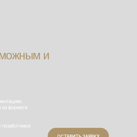
зможным и
зентациях.
я из формата
м позаботимся
ОСТАВИТЬ ЗАЯВКУ