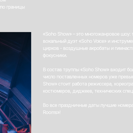
уло границы
«Soho Show» – это многожанровое шоу: 
вокальный дуэт «Soho Voice» и инструм
цирков - воздушные акробаты и гимнаст
фокусники.
В состав труппы «Soho Show» входит бо
число поставленных номеров уже превыс
Show» стоит работа режиссера, хореогра
костюмеров, диджеев, технических специ
Во все праздничные даты лучшие номер
Rooms»!