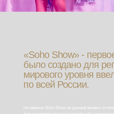
«Soho Show» - первое
было создано для ре
мирового уровня ввел
по всей России.
Но именно Soho Show на данный момент отлича
только регулярностью выступлений и количест