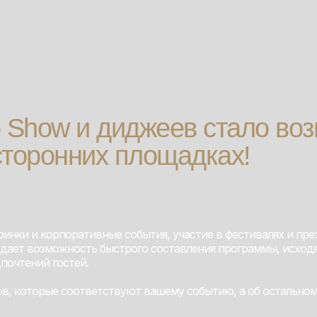
o Show и диджеев стало во
сторонних площадках!
ринки и корпоративные события, участие в фестивалях и пре
 дает возможность быстрого составления программы, исход
почтений гостей.
ов, которые соответствуют вашему событию, а об остально