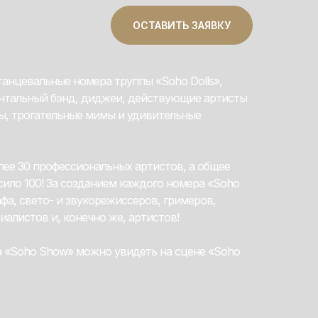
ОСТАВИТЬ ЗАЯВКУ
танцевальные номера труппы «Soho Dolls»,
ентальный бэнд, диджеи, действующие артисты
ы, трогательные мимы и удивительные
лее 30 профессиональных артистов, а общее
ило 100! За созданием каждого номера «Soho
фа, свето- и звукорежиссеров, гримеров,
алистов и, конечно же, артистов!
а «Soho Show» можно увидеть на сцене «Soho