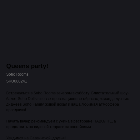
Queens party!
Soho Rooms
SKU000241
Встречаемся в Soho Rooms вечером в субботу! Блистательный шоу-
балет Soho Dolls в новых провокационных образах, команда лучших
диджеев Soho Family, живой вокал и ваша любимая атмосфера
праздника!
Начать вечер рекомендуем с ужина в ресторане НАВОЛНЕ, а
продолжить на видовой террасе за коктейлями.
Увидимся на Саввинской, друзья!