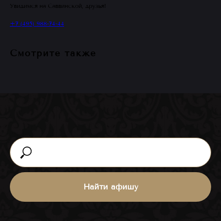
Увидимся на Саввинской, друзья!
+7 (495) 988-74-44
Смотрите также
Ближайшие
события
ВСЕ МЕРОПРИЯТИЯ
Найти афишу