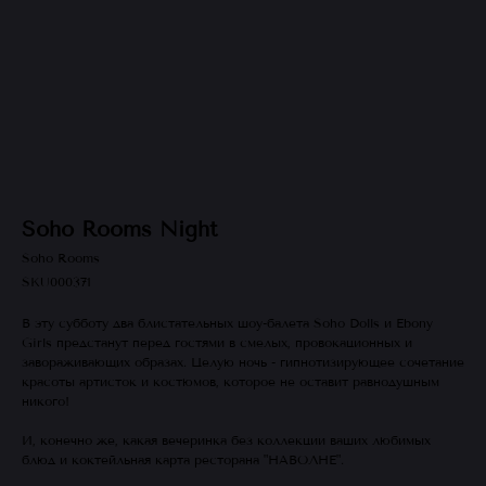
Soho Rooms Night
Soho Rooms
SKU000371
В эту субботу два блистательных шоу-балета Soho Dolls и Ebony
Girls предстанут перед гостями в смелых, провокационных и
завораживающих образах. Целую ночь - гипнотизирующее сочетание
красоты артисток и костюмов, которое не оставит равнодушным
никого!
И, конечно же, какая вечеринка без коллекции ваших любимых
блюд и коктейльная карта ресторана "НАВОЛНЕ".