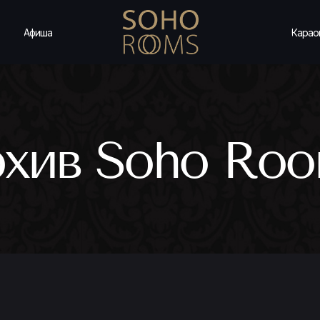
Афиша
Карао
хив Soho Ro