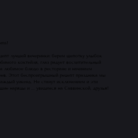
oms!
цепт лучшей вечеринки: берем щепотку улыбок
юбимого коктейля, глаз радует восхитительный
ем любимое блюдо в ресторане и начинаем
еев. Этот беспроигрышный рецепт праздника мы
аждый уикенд. Не станут исключением и эти
ие наряды и ... увидимся на Саввинской, друзья!