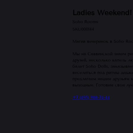
Ladies Weekend!
Soho Rooms
SKU000144
Магия вечеринок в Soho Ro
Мы на Саввинской знаем ре
друзей, несколько капель л
балет Soho Dolls, заказыва
веселиться под ритмы дидж
предлагаем нашим друзьям к
выходные. Готовим свои лучш
+7 (495) 988-74-44