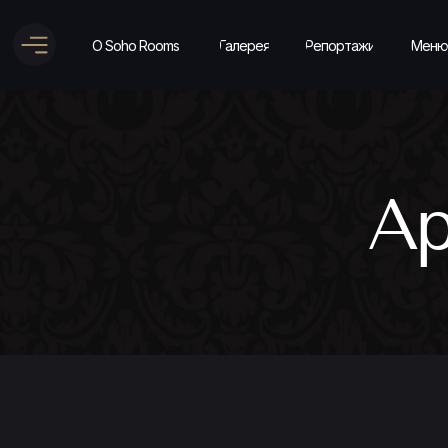
О Soho Rooms
Галерея
Репортажи
Меню
Ар