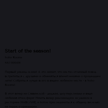
Start of the season!
Soho Rooms
SKU000418
Первый уикенд осени! А это значит, что настал отличный повод
встретиться с друзьями и обменяться впечатлениями о прошедшем
лете! Собраться лучше всего в вашем любимом месте - в Soho
Rooms!
В этот вечер на Саввинской - диджеи, шоу-персонажи и ваша
любимая атмосфера! Начать вечер рекомендуем за ужином в
ресторане НАВОЛНЕ, а потом присоединиться к общему веселью
на террасе-оранжерее.