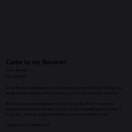
Come to my Boudoir!
Soho Rooms
SKU000055
Soho Rooms возвращается к обычному режиму работы! Теперь мы
вновь можем видеться бесконечно долго и не смотреть на часы!
В этот уикенд на вечеринках "Come to my Boudoir!" - смелая и
провокационная постановка от Soho Show, танцевальные ритмы от
Soho DJs, а также ваша любимая кухня и атмосфера Soho!
Увидимся на Саввинской!