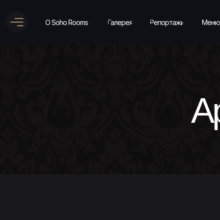
О Soho Rooms
Галерея
Репортажи
Меню
А