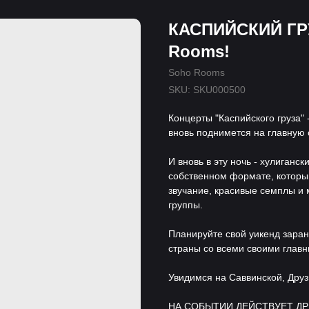
КАСПИЙСКИЙ ГРУ
Rooms!
Soho Rooms
SKU:
SKU000500
Концерты "Каспийского груза" 
вновь поднимется на главную 
И вновь в эту ночь - хулиганс
собственном формате, который
звучание, красивые семплы и
группы.
Планируйте свой уикенд заране
страны со всеми своими глав
Увидимся на Саввинской, Друз
НА СОБЫТИИ ДЕЙСТВУЕТ ДРЕ