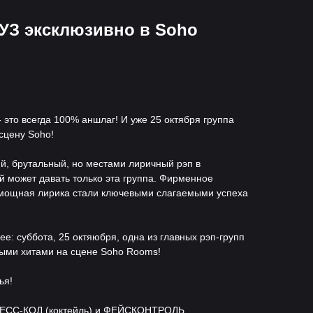
З эксклюзивно в Soho
- это всегда 100% аншлаг! И уже 25 октября группа
сцену Soho!
кий, брутальный, но местами лиричный рэп в
 может давать только эта группа. Фирменное
 мощная лирика стали ключевыми слагаемыми успеха
е: суббота, 25 октяюбря, одна из главных рэп-групп
ными хитами на сцене Soho Rooms!
ья!
СС-КОД (коктейль) и ФЕЙСКОНТРОЛЬ.