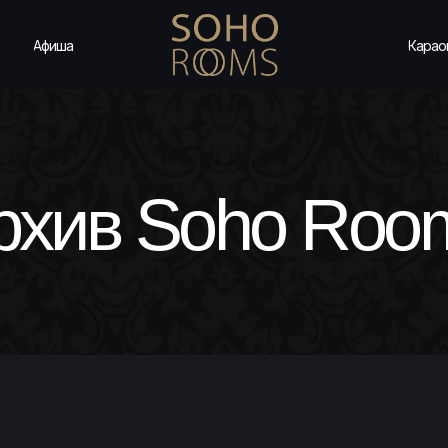
Афиша
Карао
рхив Soho Roo