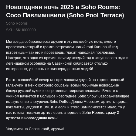
Новогодняя ночь 2025 в Soho Rooms:
Сосо Павлиашвили (Soho Pool Terrace)
Soho Rooms
SKU:
SKU000009
Мы всегда собираем всех друзей в эту волшебную ночь, вместе
провожаем старый и громко встречаем новый год! Как новый год
встретишь – так его и проведешь, гласит народная пословица.
Наверно, это одна из причин, почему каждый год в канун нового года в
легендарном особняке на Саввинской собирается столько
интересных, успешных и жизнерадостных людей!
В этот волшебный вечер мы приглашаем друзей на торжественный
гала-ужин, в меню которого собраны всеми любимые новогодние
блюда русской кухни и современная мировая классика. Вместе с
ужином начнется и большое новогоднее Soho Show! Завораживающее
выступление снегурочек Soho Dolls с Дедом Морозом, артисты цирка,
вокалисты, диджеи и ЭмСи. А если и этого Вам покажется мало, то у
нас готова тяжелая артиллерия: впервые в Soho Rooms:
сразу 2
артиста в новогоднюю ночь!
Увидимся на Саввинской, друзья!