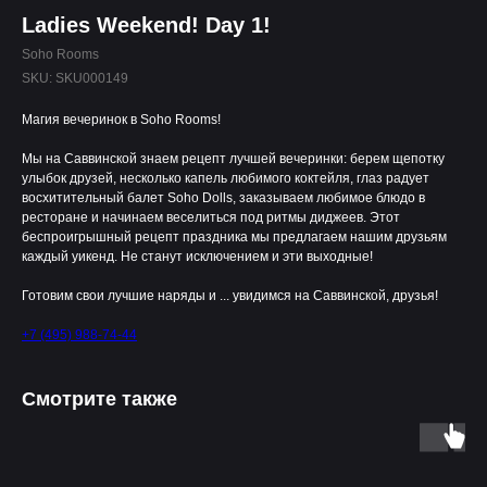
Ladies Weekend! Day 1!
Soho Rooms
SKU:
SKU000149
Магия вечеринок в Soho Rooms!
Мы на Саввинской знаем рецепт лучшей вечеринки: берем щепотку
улыбок друзей, несколько капель любимого коктейля, глаз радует
восхитительный балет Soho Dolls, заказываем любимое блюдо в
ресторане и начинаем веселиться под ритмы диджеев. Этот
беспроигрышный рецепт праздника мы предлагаем нашим друзьям
каждый уикенд. Не станут исключением и эти выходные!
Готовим свои лучшие наряды и ... увидимся на Саввинской, друзья!
+7 (495) 988-74-44
Смотрите также