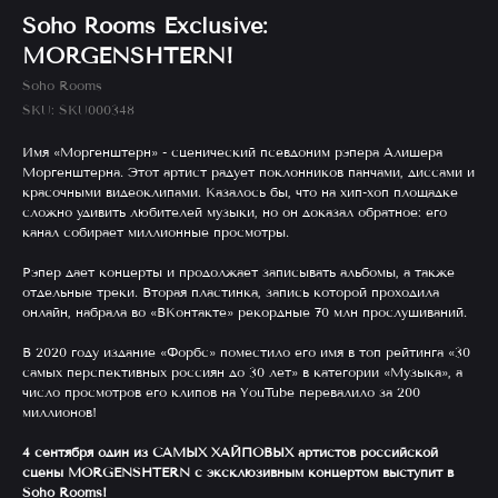
Soho Rooms Exclusive:
MORGENSHTERN!
Soho Rooms
SKU:
SKU000348
Имя «Моргенштерн» - сценический псевдоним рэпера Алишера
Моргенштерна. Этот артист радует поклонников панчами, диссами и
красочными видеоклипами. Казалось бы, что на хип-хоп площадке
сложно удивить любителей музыки, но он доказал обратное: его
канал собирает миллионные просмотры.
Рэпер дает концерты и продолжает записывать альбомы, а также
отдельные треки. Вторая пластинка, запись которой проходила
онлайн, набрала во «ВКонтакте» рекордные 70 млн прослушиваний.
В 2020 году издание «Форбс» поместило его имя в топ рейтинга «30
самых перспективных россиян до 30 лет» в категории «Музыка», а
число просмотров его клипов на YouTube перевалило за 200
миллионов!
4 сентября один из САМЫХ ХАЙПОВЫХ артистов российской
сцены MORGENSHTERN с эксклюзивным концертом выступит в
Soho Rooms!