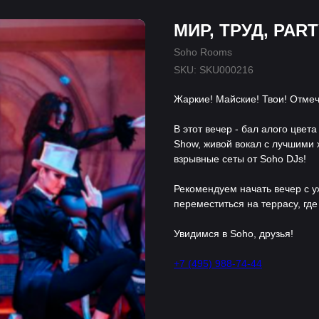
МИР, ТРУД, PART
Soho Rooms
SKU:
SKU000216
Жаркие! Майские! Твои! Отме
В этот вечер - бал алого цве
Show, живой вокал с лучшими 
взрывные сеты от Soho DJs!
Рекомендуем начать вечер с 
переместиться на террасу, гд
Увидимся в Soho, друзья!
+7 (495) 988-74-44