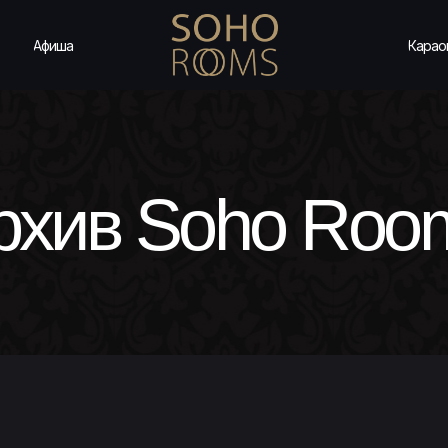
Афиша
Карао
рхив Soho Roo