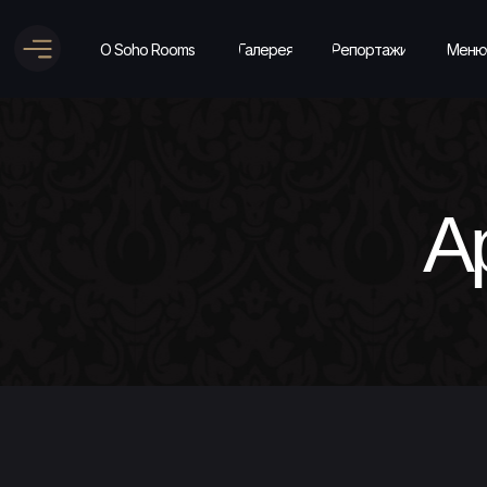
О Soho Rooms
Галерея
Репортажи
Меню
А