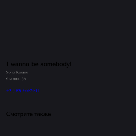
I wanna be somebody!
Soho Rooms
SKU000138
+7 (495) 988-74-44
Смотрите также