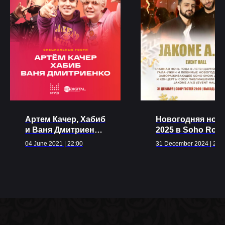
Ближайшие
события
Артем Качер, Хабиб
Новогодняя ноч
ВСЕ МЕРОПРИЯТИЯ
и Ваня Дмитриенко
2025 в Soho Roo
в Soho Rooms!
JAKONE & A.V.G
04 June 2021 | 22:00
31 December 2024 | 21:
(Soho Event Hall)