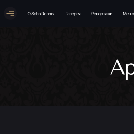
О Soho Rooms
Галерея
Репортажи
Меню
Ар