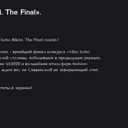
. The Final».
oho Bikini. The Final round»!
ooms - ярчайший финал конкурса «Miss Soho
делей столицы, победивших в предыдущих раундах,
на SS2020 и волшебная атмосфера fashion-
ы ждем вас на Саввинской на завершающий этап
титься заранее!