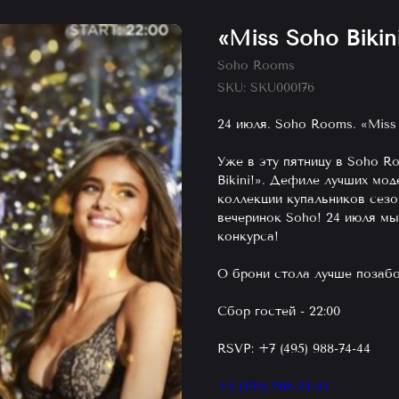
«Miss Soho Bikini
Soho Rooms
SKU:
SKU000176
24 июля. Soho Rooms. «Miss S
Уже в эту пятницу в Soho R
Bikini!». Дефиле лучших мо
коллекции купальников сезо
вечеринок Soho! 24 июля м
конкурса!
О брони стола лучше позабо
Сбор гостей - 22:00
RSVP: +7 (495) 988-74-44
+7 (495) 988-74-44