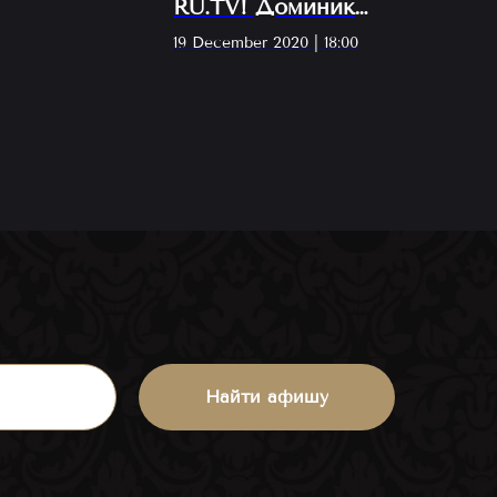
RU.TV! Доминик
Джокер и Катя
19 December 2020 | 18:00
Кокорина!
Найти афишу