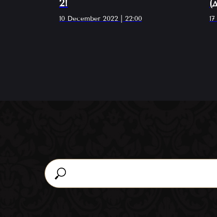
2!
(
к
10 December 2022 | 22:00
17