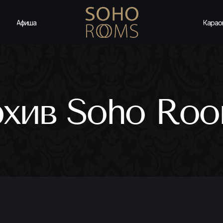
Афиша
Карао
хив Soho Ro