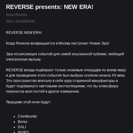
REVERSE presents: NEW ERA!
Soho Rooms
SKU:
SKU000244
REVERSE NEW ERA!
Когда Reverse возвращается в Москву наступает Новая Эра!
Эра потрясающих событий для самой изысканной публики, любящей
электронную музыку.
REVERSE всегда подбирает только знаковые площадки по всему миру
и для проведения этого события был выбран особняк начала XX века.
Это пространство впитало в себя ауру старинной мануфактуры и
будет подчёркнуто световыми инсталляциями, что бы атмосфера
перенесла всех гостей в другое измерение.
Творцами этой ночи будут:
Chertkovski
Borey
DALI
INVRS