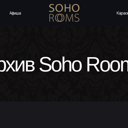
Афиша
Карао
рхив Soho Roo