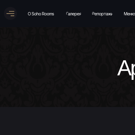
О Soho Rooms
Галерея
Репортажи
Меню
А