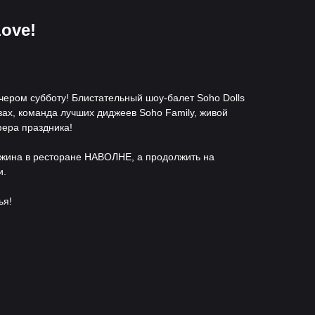
ove!
ером субботу! Блистательный шоу-балет Soho Dolls
ах, команда лучших диджеев Soho Family, живой
ера праздника!
ужина в ресторане НАВОЛНЕ, а продолжить на
и.
ья!