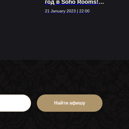
год в Soho Rooms!
Day 2
21 January 2023 | 22:00
Найти афишу