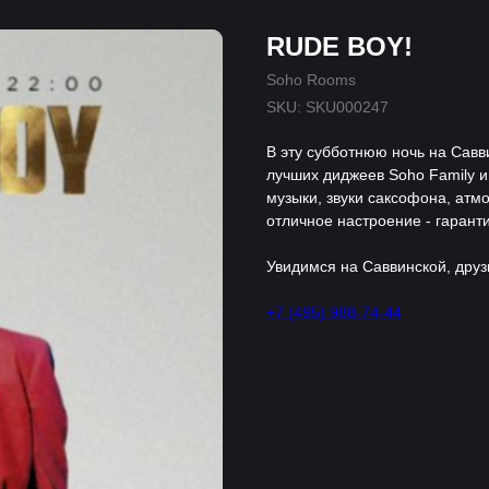
RUDE BOY!
Soho Rooms
SKU:
SKU000247
В эту субботнюю ночь на Сав
лучших диджеев Soho Family 
музыки, звуки саксофона, ат
отличное настроение - гарант
Увидимся на Саввинской, друз
+7 (495) 988-74-44