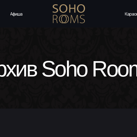
Афиша
Карао
рхив Soho Roo