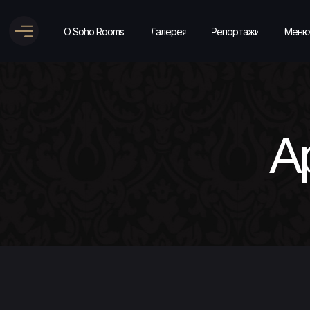
О Soho Rooms
Галерея
Репортажи
Меню
А