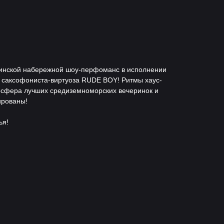
винской набережной шоу-перфоманс в исполнении
и саксофониста-виртуоза RUDE BOY! Ритмы хаус-
мосфера лучших средиземноморских вечеринок и
ированы!
ья!