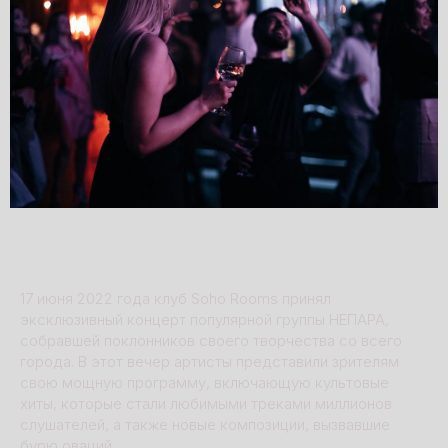
17 июня 2022 года клуб Soho Rooms принял
эксклюзивный концерт популярной группы НЕПАРА,
собравшей поклонников своего творчества со всего
города. В этот вечер артисты представили зрителям
свою мощную программу, включающую культовые
хиты, которые стали любимыми треками миллионов
слушателей, а также новые композиции, вызвавшие
бурю оваций.