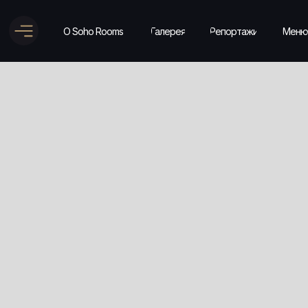
О Soho Rooms
Галерея
Репортажи
Меню