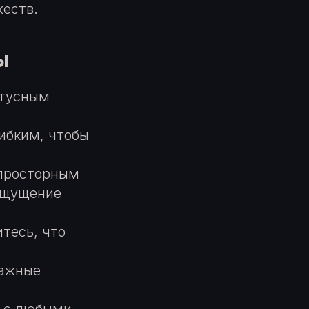
еств.
ы
атусным
ибким, чтобы
 просторным
 ощущение
тесь, что
важные