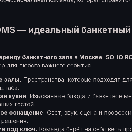
офессиональная команда, которая справитс
MS — идеальный банкетный 
аренду банкетного зала в Москве
,
SOHO R
р для любого важного события.
е залы.
Пространства, которые подходят дл
штаба.
ая кухня.
Изысканные блюда и банкетное ме
аших гостей.
ое оснащение.
Свет, звук, сцена и професс
 решения.
я под ключ.
Команда берёт на себя весь пр