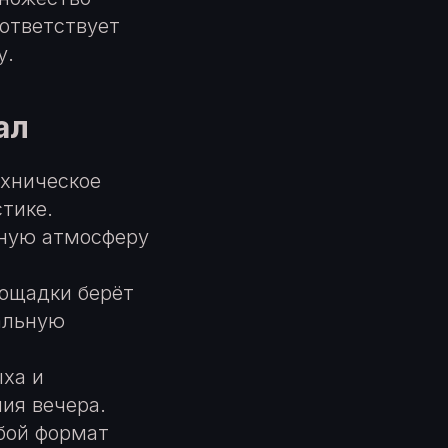
оответствует
у.
ал
ехническое
тике.
жную атмосферу
ощадки берёт
альную
ыха и
ия вечера.
бой формат