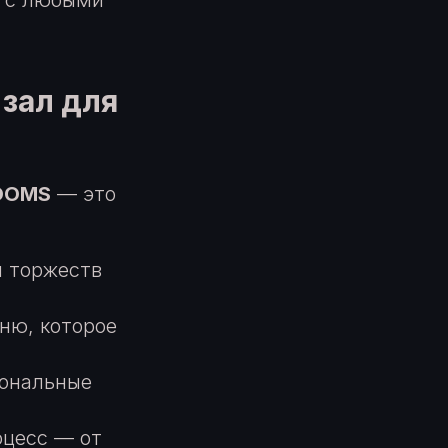
я с любыми
зал для
OOMS
— это
я торжеств
ню, которое
иональные
оцесс — от