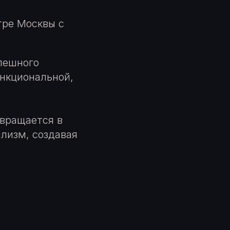
тре Москвы с
пешного
ункциональной,
евращается в
лизм, создавая