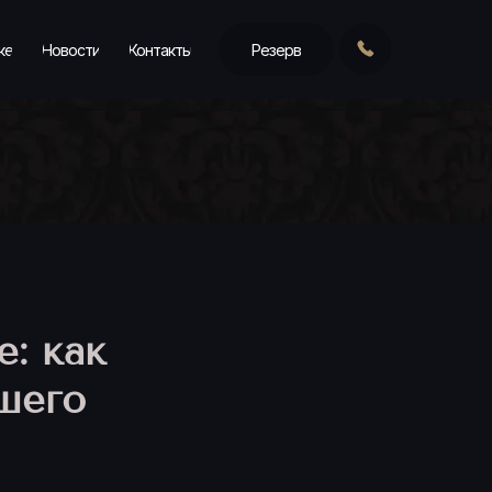
ке
Новости
Контакты
Резерв
: как
шего