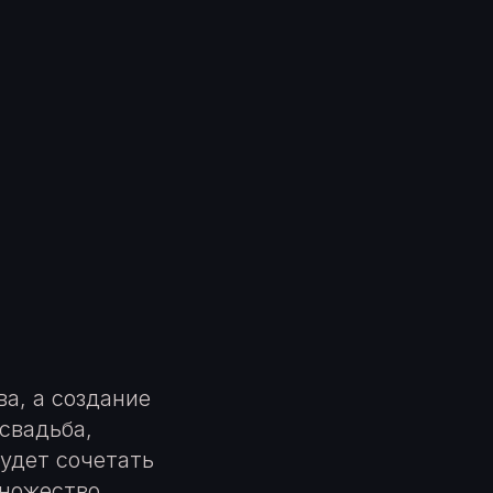
а, а создание
свадьба,
удет сочетать
множество