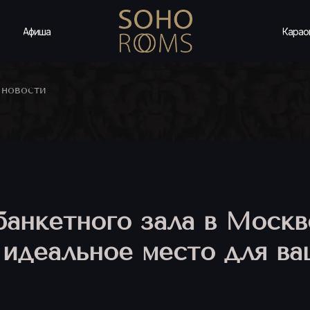
Афиша
Карао
 новости
анкетного зала в Москве
 идеальное место для ва