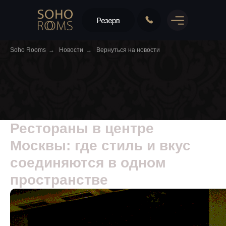
Резерв
Soho Rooms
→
Новости
→
Вернуться на новости
Рестораны в центре
Москвы: где стиль и вкус
соединяются в одном
пространстве