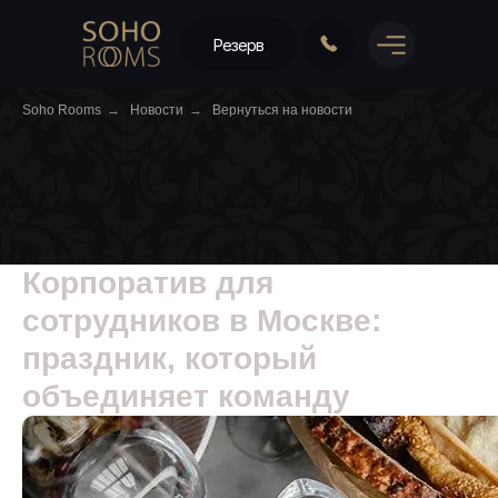
Резерв
Soho Rooms
→
Новости
→
Вернуться на новости
Корпоратив для
сотрудников в Москве:
праздник, который
объединяет команду